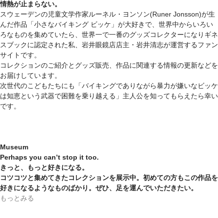
情熱が止まらない。
スウェーデンの児童文学作家ルーネル・ヨンソン(Runer Jonsson)が生
んだ作品「小さなバイキング ビッケ」が大好きで、世界中からいろい
ろなものを集めていたら、世界一で一番のグッズコレクターになりギネ
スブックに認定された私、岩井眼鏡店店主・岩井清志が運営するファン
サイトです。
コレクションのご紹介とグッズ販売、作品に関連する情報の更新などを
お届けしています。
次世代のこどもたちにも「バイキングでありながら暴力が嫌いなビッケ
は知恵という武器で困難を乗り越える」主人公を知ってもらえたら幸い
です。
Museum
Perhaps you can’t stop it too.
きっと、もっと好きになる。
コツコツと集めてきたコレクションを展示中。初めての方もこの作品を
好きになるようなものばかり。ぜひ、足を運んでいただきたい。
もっとみる