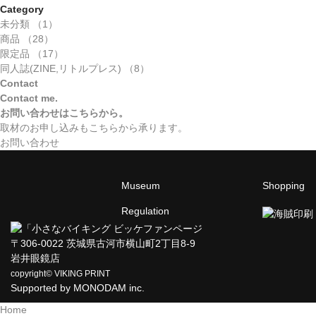
Category
未分類 （1）
商品 （28）
限定品 （17）
同人誌(ZINE,リトルプレス) （8）
Contact
Contact me.
お問い合わせはこちらから。
取材のお申し込みもこちらから承ります。
お問い合わせ
Museum
Shopping
Regulation
ファンページ
〒306-0022 茨城県古河市横山町2丁目8-9
岩井眼鏡店
copyright© VIKING PRINT
Supported by
MONODAM inc.
Home