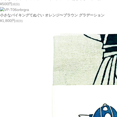
¥500
円
(税別)
小さなバイキングてぬぐい オレンジ〜ブラウン グラデーション
¥1,800
円
(税別)