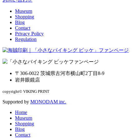
Museum
Shopping
Blog
Contact
Privacy Policy
Regulation
ファンページ
〒306-0022 茨城県古河市横山町2丁目8-9
岩井眼鏡店
copyright© VIKING PRINT
Supported by
MONODAM inc.
Home
Museum
Shopping
Blog
Contact