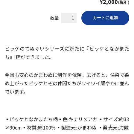
¥2,000
(税別)
数量
ビッケのてぬぐいシリーズに新たに『ビッケとなかまた
ち』 柄ができました。
今回も安心のかまわぬに制作を依頼。広げると、注染で染
め上がったビッケとその仲間たちがワイワイ賑やかに並ん
でいます。
▪️ビッケとなかまたち柄▪️色:キナリ×アカ ▪️サイズ:約33
×90cm▪️材質:綿100％▪️製造元:かまわぬ ▪️発売元:海賊
Home