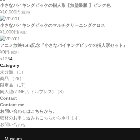
小さなバイキングビッケの指人形【無塗装版 】ピンク色
¥10,000
円
(税別)
小さなバイキングビッケのマルチクリーニングクロス
¥1,000
円
(税別)
アニメ放映45th記念『小さなバイキングビッケの指人形セット』
¥0
円
(税別)
<
1
2
3
4
Category
未分類 （1）
商品 （28）
限定品 （17）
同人誌(ZINE,リトルプレス) （8）
Contact
Contact me.
お問い合わせはこちらから。
取材のお申し込みもこちらから承ります。
お問い合わせ
Museum