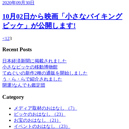
2020年09月30日
10月02日から映画「小さなバイキング
ビッケ」が公開します!
<
1
2
3
Recent Posts
日本経済新聞に掲載されました
小さなビッケの移動博物館
てぬぐいの新作2種の通販を開始しました
う・ら・らで紹介されました
開運!なんでも鑑定団
Category
メディア取材のおはなし （7）
ビッケのおはなし （23）
お宝のおはなし （21）
イベントのおはなし （23）